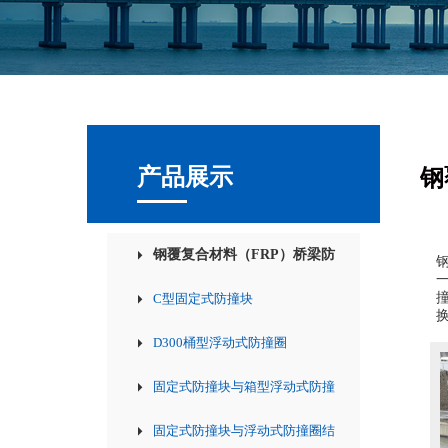
产品展示
钢
钢覆复合材料（FRP）桥梁防
撞产品
C型固定式防撞块
D300桶型浮动式防撞圈
固定式防撞块与箱型浮动式防撞
圈结合型
固定式防撞块与浮动式防撞圈结