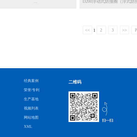
...
D200浮动式防撞圈（浮式防
施），...
<<
2
3
>>
P
1
经典案例
二维码
荣誉/专利
生产基地
视频列表
网站地图
XML