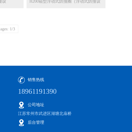
撞设
H200箱型浮动式防撞圈（浮动式防撞设
施...
ages: 1/3
销售热线
18961191390
公司地址
江苏常州市武进区湖塘北庙桥
后台管理